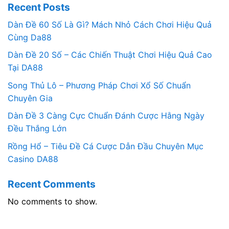
Recent Posts
Dàn Đề 60 Số Là Gì? Mách Nhỏ Cách Chơi Hiệu Quả
Cùng Da88
Dàn Đề 20 Số – Các Chiến Thuật Chơi Hiệu Quả Cao
Tại DA88
Song Thủ Lô – Phương Pháp Chơi Xổ Số Chuẩn
Chuyên Gia
Dàn Đề 3 Càng Cực Chuẩn Đánh Cược Hằng Ngày
Đều Thắng Lớn
Rồng Hổ – Tiêu Đề Cá Cược Dẫn Đầu Chuyên Mục
Casino DA88
Recent Comments
No comments to show.