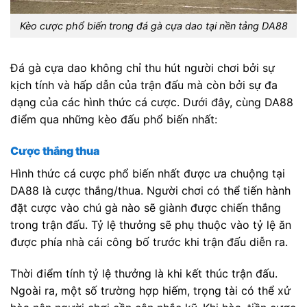
Kèo cược phổ biến trong đá gà cựa dao tại nền tảng DA88
Đá gà cựa dao không chỉ thu hút người chơi bởi sự
kịch tính và hấp dẫn của trận đấu mà còn bởi sự đa
dạng của các hình thức cá cược. Dưới đây, cùng DA88
điểm qua những kèo đấu phổ biến nhất:
Cược thắng thua
Hình thức cá cược phổ biến nhất được ưa chuộng tại
DA88 là cược thắng/thua. Người chơi có thể tiến hành
đặt cược vào chú gà nào sẽ giành được chiến thắng
trong trận đấu. Tỷ lệ thưởng sẽ phụ thuộc vào tỷ lệ ăn
được phía nhà cái công bố trước khi trận đấu diễn ra.
Thời điểm tính tỷ lệ thưởng là khi kết thúc trận đấu.
Ngoài ra, một số trường hợp hiếm, trọng tài có thể xử