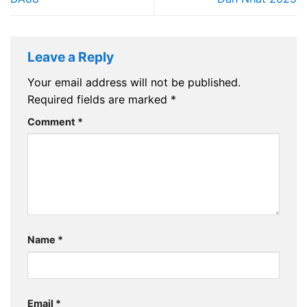
Leave a Reply
Your email address will not be published.
Required fields are marked
*
Comment
*
Name
*
Email
*