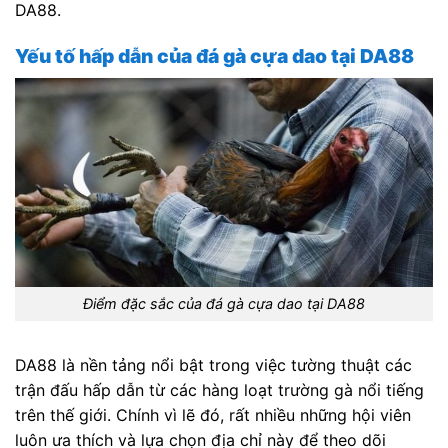
DA88.
Yếu tố hấp dẫn của đá gà cựa dao tại DA88
Điểm đặc sắc của đá gà cựa dao tại DA88
DA88 là nền tảng nổi bật trong việc tường thuật các
trận đấu hấp dẫn từ các hàng loạt trường gà nổi tiếng
trên thế giới. Chính vì lẽ đó, rất nhiều những hội viên
luôn ưa thích và lựa chọn địa chỉ này để theo dõi