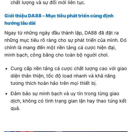
chất lượng và sự đổi mới liên tục.
Giới thiệu DA88 – Mục tiêu phát triển cùng định
hướng lâu dài
Ngay từ những ngày đầu thành lập, DA88 đã đặt ra
những mục tiêu rõ ràng cho sự phát triển của mình. Đó
chính là mang đến một nền tảng cá cược hiện đại,
minh bạch, công bằng cho toàn bộ người chơi.
Cung cấp nền tảng cá cược chất lượng cao với giao
diện thân thiện, tốc độ load nhanh và khả năng
tương thích hoàn hảo trên mọi thiết bị.
Đảm bảo sự minh bạch và uy tín trong từng giao
dịch, không có tình trạng gian lận hay thao túng kết
quả.