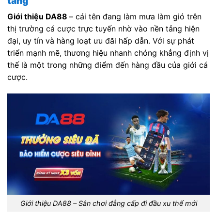
tảng
Giới thiệu DA88
– cái tên đang làm mưa làm gió trên
thị trường cá cược trực tuyến nhờ vào nền tảng hiện
đại, uy tín và hàng loạt ưu đãi hấp dẫn. Với sự phát
triển mạnh mẽ, thương hiệu nhanh chóng khẳng định vị
thế là một trong những điểm đến hàng đầu của giới cá
cược.
Giới thiệu DA88 – Sân chơi đẳng cấp đi đầu xu thế mới