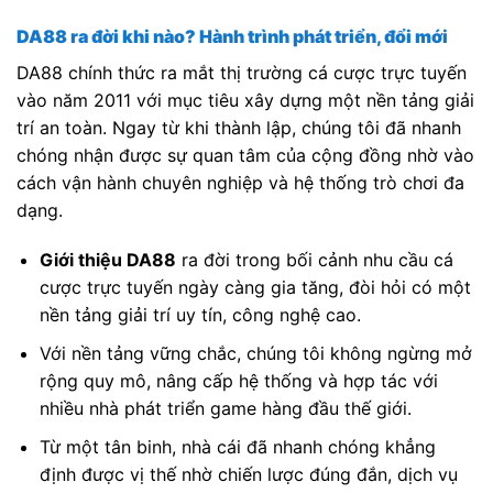
DA88 ra đời khi nào? Hành trình phát triển, đổi mới
DA88 chính thức ra mắt thị trường cá cược trực tuyến
vào năm 2011 với mục tiêu xây dựng một nền tảng giải
trí an toàn. Ngay từ khi thành lập, chúng tôi đã nhanh
chóng nhận được sự quan tâm của cộng đồng nhờ vào
cách vận hành chuyên nghiệp và hệ thống trò chơi đa
dạng.
Giới thiệu DA88
ra đời trong bối cảnh nhu cầu cá
cược trực tuyến ngày càng gia tăng, đòi hỏi có một
nền tảng giải trí uy tín, công nghệ cao.
Với nền tảng vững chắc, chúng tôi không ngừng mở
rộng quy mô, nâng cấp hệ thống và hợp tác với
nhiều nhà phát triển game hàng đầu thế giới.
Từ một tân binh, nhà cái đã nhanh chóng khẳng
định được vị thế nhờ chiến lược đúng đắn, dịch vụ