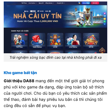
Trải nghiệm sòng bạc đỉnh cao tại nhà không phải đi xa
Kho game bất tận
Giới thiệu DA88
mang đến một thế giới giải trí phong
phú với kho game đa dạng, đáp ứng toàn bộ sở thích
của người chơi. Cho dù bạn có yêu thích các sản phẩm
thể thao, đánh bài hay phiêu lưu bắn cá thì chúng tôi
cũng đều có sẵn để phục vụ bạn.