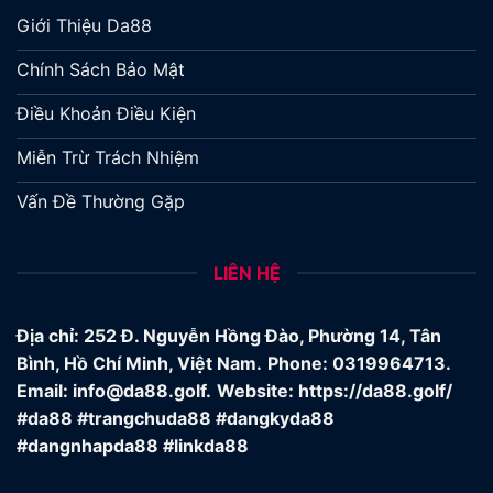
Giới Thiệu Da88
Chính Sách Bảo Mật
Điều Khoản Điều Kiện
Miễn Trừ Trách Nhiệm
Vấn Đề Thường Gặp
LIÊN HỆ
Địa chỉ: 252 Đ. Nguyễn Hồng Đào, Phường 14, Tân
Bình, Hồ Chí Minh, Việt Nam.
Phone: 0319964713.
Email:
info@da88.golf
.
Website:
https://da88.golf/
#da88 #trangchuda88 #dangkyda88
#dangnhapda88 #linkda88