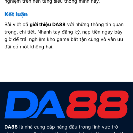
nghiệm trên nền tảng siêu thông minh này.
Kết luận
Bài viết đã
giới thiệu DA88
với những thông tin quan
trọng, chi tiết. Nhanh tay đăng ký, nạp tiền ngay bây
giờ để trải nghiệm kho game bất tận cùng vô vàn ưu
đãi có một không hai.
DA88
là nhà cung cấp hàng đầu trong lĩnh vực trò